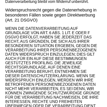
Datenverarbeitung bleibt vom Widerruf unberührt.
Widerspruchsrecht gegen die Datenerhebung in
besonderen Fällen sowie gegen Direktwerbung
(Art. 21 DSGVO)
WENN DIE DATENVERARBEITUNG AUF
GRUNDLAGE VON ART. 6 ABS. 1 LIT. E ODER F
DSGVO ERFOLGT, HABEN SIE JEDERZEIT DAS
RECHT, AUS GRÜNDEN, DIE SICH AUS IHRER
BESONDEREN SITUATION ERGEBEN, GEGEN DIE
VERARBEITUNG IHRER PERSONENBEZOGENEN
DATEN WIDERSPRUCH EINZULEGEN; DIES GILT
AUCH FÜR EIN AUF DIESE BESTIMMUNGEN
GESTÜTZTES PROFILING. DIE JEWEILIGE
RECHTSGRUNDLAGE, AUF DENEN EINE
VERARBEITUNG BERUHT, ENTNEHMEN SIE
DIESER DATENSCHUTZERKLÄRUNG. WENN SIE
WIDERSPRUCH EINLEGEN, WERDEN WIR IHRE
BETROFFENEN PERSONENBEZOGENEN DATEN
NICHT MEHR VERARBEITEN, ES SEI DENN, WIR
KÖNNEN ZWINGENDE SCHUTZWÜRDIGE GRÜNDE
FÜR DIE VERARBEITUNG NACHWEISEN, DIE IHRE
INTERESSEN, RECHTE UND FREIHEITEN
ÜBERWIEGEN ODER DIE VERARBEITUNG DIENT