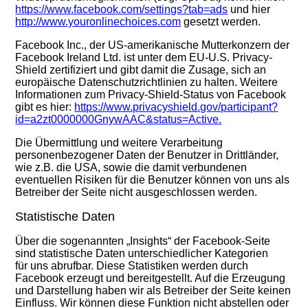
https://www.facebook.com/settings?tab=ads
und hier
http://www.youronlinechoices.com
gesetzt werden.
Facebook Inc., der US-amerikanische Mutterkonzern der
Facebook Ireland Ltd. ist unter dem EU-U.S. Privacy-
Shield zertifiziert und gibt damit die Zusage, sich an
europäische Datenschutzrichtlinien zu halten. Weitere
Informationen zum Privacy-Shield-Status von Facebook
gibt es hier:
https://www.privacyshield.gov/participant?
id=a2zt0000000GnywAAC&status=Active.
Die Übermittlung und weitere Verarbeitung
personenbezogener Daten der Benutzer in Drittländer,
wie z.B. die USA, sowie die damit verbundenen
eventuellen Risiken für die Benutzer können vo
n
uns
al
s
Betreiber der Seite nicht ausgeschlossen werden.
Statistische Daten
Über die sogenannten „Insights“ der Facebook-Seite
sind statistische Daten unterschiedlicher Kategorien
für
uns
abru
fbar. Diese Statistiken werden durch
Facebook erzeugt und bereitgestellt. Auf die Erzeugung
und Darstellung haben wir als Betreiber der Seite keinen
Einfluss. Wir können diese Funktion nicht abstellen oder